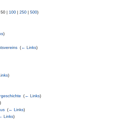
|
50
|
100
|
250
|
500
)
)
ks
)
htsvereins
‎
(
← Links
)
inks
)
urgeschichte
‎
(
← Links
)
)
aus
‎
(
← Links
)
← Links
)