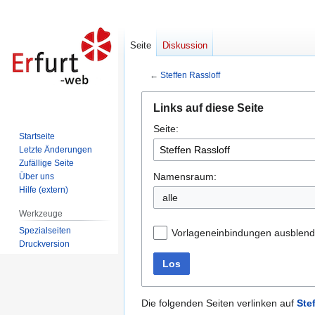
Seite
Diskussion
←
Steffen Rassloff
Zur
Zur
Links auf diese Seite
Navigation
Suche
Seite:
springen
springen
Startseite
Letzte Änderungen
Zufällige Seite
Namensraum:
Über uns
Hilfe (extern)
alle
Werkzeuge
Spezialseiten
Vorlageneinbindungen ausblen
Druckversion
Los
Die folgenden Seiten verlinken auf
Ste