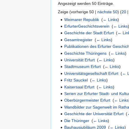
Angezeigt werden 50 Einträge.
Zeige (
vorherige 50
|
nächste 50
) (
20
Weimarer Republik
‎
(
← Links
)
ErfurterGeschichtsverein
‎
(
← Links
Geschichte der Stadt Erfurt
‎
(
← Lin
Gesamtregister
‎
(
← Links
)
Publikationen des Erfurter Geschic
Geschichte Thüringens
‎
(
← Links
)
Universität Erfurt
‎
(
← Links
)
Stadtmuseum Erfurt
‎
(
← Links
)
Universitätsgesellschaft Erfurt
‎
(
← L
Fritz Sauckel
‎
(
← Links
)
Kaisersaal Erfurt
‎
(
← Links
)
Serien zur Erfurter Stadt- und Kult
Oberbürgermeister Erfurt
‎
(
← Links
Wandbilder zur Sagenwelt im Rath
Geschichte der Universität Erfurt
‎
(
Die Thüringer
‎
(
← Links
)
Bauhausjubiläum 2009
‎
(
← Links
)