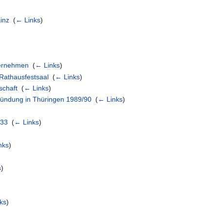
inz
‎
(
← Links
)
)
ternehmen
‎
(
← Links
)
 Rathausfestsaal
‎
(
← Links
)
schaft
‎
(
← Links
)
ründung in Thüringen 1989/90
‎
(
← Links
)
933
‎
(
← Links
)
nks
)
s
)
ks
)