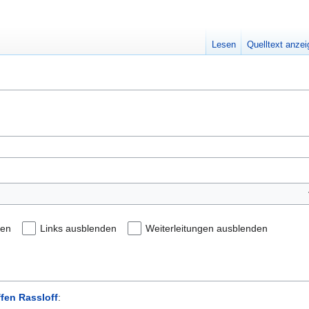
Lesen
Quelltext anze
den
Links ausblenden
Weiterleitungen ausblenden
ffen Rassloff
: