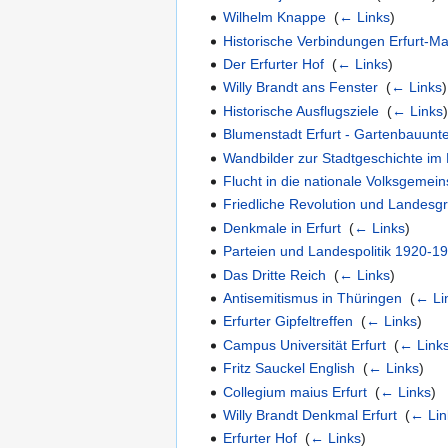
Wilhelm Knappe
‎
(
← Links
)
Historische Verbindungen Erfurt-Ma
Der Erfurter Hof
‎
(
← Links
)
Willy Brandt ans Fenster
‎
(
← Links
)
Historische Ausflugsziele
‎
(
← Links
Blumenstadt Erfurt - Gartenbauun
Wandbilder zur Stadtgeschichte im
Flucht in die nationale Volksgemein
Friedliche Revolution und Landesg
Denkmale in Erfurt
‎
(
← Links
)
Parteien und Landespolitik 1920-1
Das Dritte Reich
‎
(
← Links
)
Antisemitismus in Thüringen
‎
(
← Li
Erfurter Gipfeltreffen
‎
(
← Links
)
Campus Universität Erfurt
‎
(
← Link
Fritz Sauckel English
‎
(
← Links
)
Collegium maius Erfurt
‎
(
← Links
)
Willy Brandt Denkmal Erfurt
‎
(
← Lin
Erfurter Hof
‎
(
← Links
)