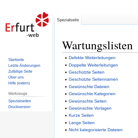
Spezialseite
Wartungslisten
Zur
Zur
Navigation
Suche
springen
springen
Defekte Weiterleitungen
Startseite
Doppelte Weiterleitungen
Letzte Änderungen
Zufällige Seite
Geschützte Seiten
Über uns
Geschützte Seitennamen
Hilfe (extern)
Gewünschte Dateien
Gewünschte Kategorien
Werkzeuge
Gewünschte Seiten
Spezialseiten
Druckversion
Gewünschte Vorlagen
Kurze Seiten
Lange Seiten
Nicht kategorisierte Dateien