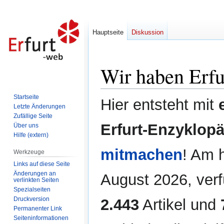
Hauptseite
Diskussion
Wir haben Erfur
Zur
Zur
Navigation
Suche
springen
springen
Startseite
Hier entsteht mit
Letzte Änderungen
Zufällige Seite
Erfurt-Enzyklopä
Über uns
Hilfe (extern)
mitmachen
! Am 
Werkzeuge
Links auf diese Seite
Änderungen an
August 2026, verf
verlinkten Seiten
Spezialseiten
Druckversion
2.443
Artikel und
Permanenter Link
Seiten­informationen