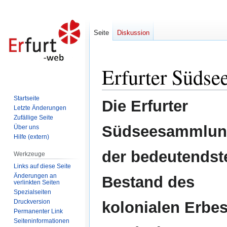
Seite
Diskussion
Erfurter Süds
Zur
Zur
Navigation
Suche
springen
springen
Startseite
Die Erfurter
Letzte Änderungen
Zufällige Seite
Südseesammlung
Über uns
Hilfe (extern)
der bedeutendst
Werkzeuge
Links auf diese Seite
Änderungen an
Bestand des
verlinkten Seiten
Spezialseiten
Druckversion
kolonialen Erbes
Permanenter Link
Seiten­informationen