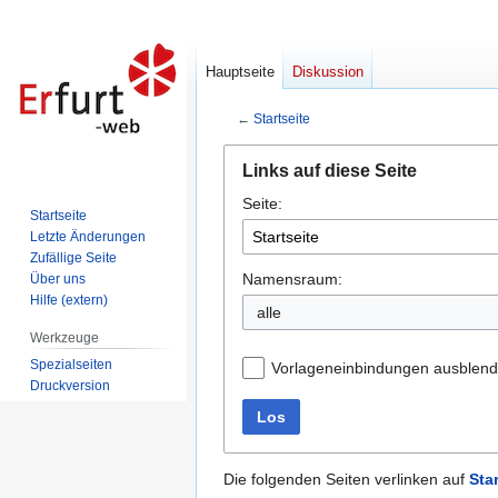
Hauptseite
Diskussion
←
Startseite
Zur
Zur
Links auf diese Seite
Navigation
Suche
Seite:
springen
springen
Startseite
Letzte Änderungen
Zufällige Seite
Namensraum:
Über uns
Hilfe (extern)
alle
Werkzeuge
Spezialseiten
Vorlageneinbindungen ausblen
Druckversion
Los
Die folgenden Seiten verlinken auf
Star