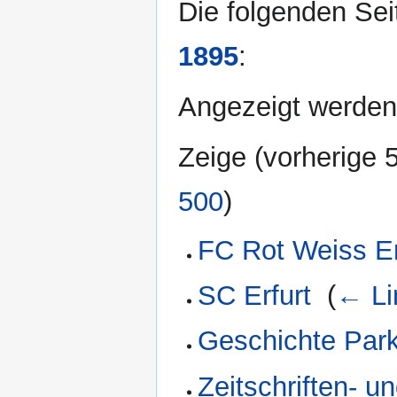
Die folgenden Sei
1895
:
Angezeigt werden 
Zeige (
vorherige 
500
)
FC Rot Weiss Er
SC Erfurt
‎
(
← Li
Geschichte Par
Zeitschriften- 