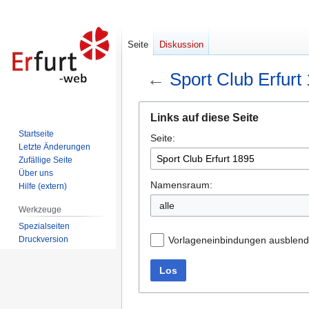
Seite
Diskussion
←
Sport Club Erfurt
Zur
Zur
Links auf diese Seite
Navigation
Suche
Startseite
Seite:
springen
springen
Letzte Änderungen
Zufällige Seite
Über uns
Namensraum:
Hilfe (extern)
alle
Werkzeuge
Spezialseiten
Druckversion
Vorlageneinbindungen ausblen
Los