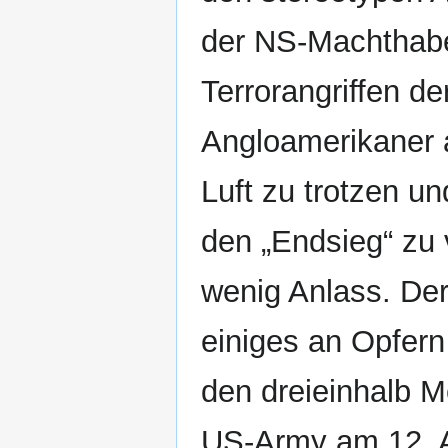
der NS-Machthabe
Terrorangriffen de
Angloamerikaner 
Luft zu trotzen un
den „Endsieg“ zu v
wenig Anlass. Der
einiges an Opfern 
den dreieinhalb M
US-Army am 12. Ap