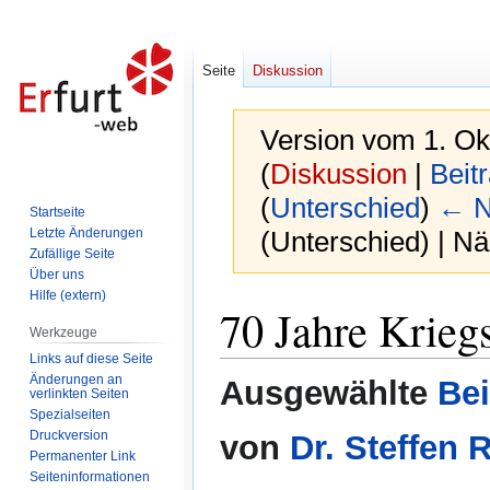
Seite
Diskussion
Version vom 1. Ok
(
Diskussion
|
Beit
(
Unterschied
)
← N
Startseite
Letzte Änderungen
(Unterschied) | N
Zufällige Seite
Über uns
Hilfe (extern)
Zur
Zur
70 Jahre Krieg
Navigation
Suche
Werkzeuge
springen
springen
Links auf diese Seite
Änderungen an
Ausgewählte
Bei
verlinkten Seiten
Spezialseiten
Druckversion
von
Dr. Steffen 
Permanenter Link
Seiten­informationen