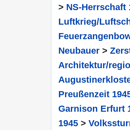
>
NS-Herrschaft 
Luftkrieg/Lufts
Feuerzangenbowl
Neubauer
>
Zers
Architektur/reg
Augustinerkloste
Preußenzeit 194
Garnison Erfurt 
1945
>
Volksstur