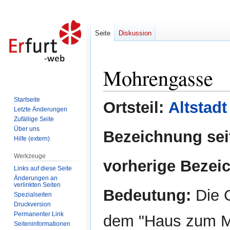
Seite
Diskussion
Mohrengasse
Zur
Zur
Navigation
Suche
springen
springen
Startseite
Ortsteil:
Altstadt
Letzte Änderungen
Zufällige Seite
Über uns
Bezeichnung sei
Hilfe (extern)
Werkzeuge
vorherige Bezei
Links auf diese Seite
Änderungen an
verlinkten Seiten
Bedeutung:
Die G
Spezialseiten
Druckversion
Permanenter Link
dem "Haus zum Mo
Seiten­informationen