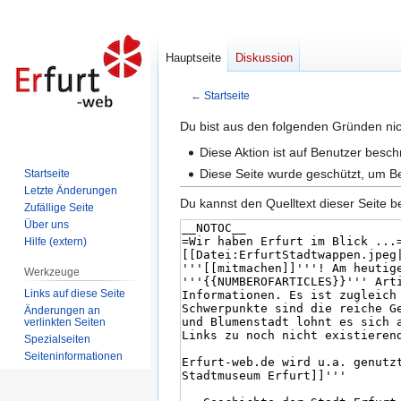
Hauptseite
Diskussion
←
Startseite
Zur
Zur
Du bist aus den folgenden Gründen nich
Navigation
Suche
Diese Aktion ist auf Benutzer besc
springen
springen
Diese Seite wurde geschützt, um B
Startseite
Letzte Änderungen
Du kannst den Quelltext dieser Seite b
Zufällige Seite
Über uns
Hilfe (extern)
Werkzeuge
Links auf diese Seite
Änderungen an
verlinkten Seiten
Spezialseiten
Seiten­informationen