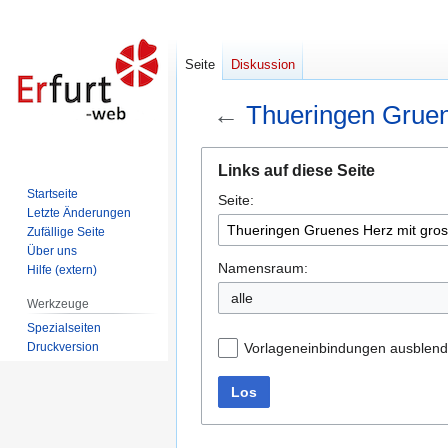
Seite
Diskussion
←
Thueringen Gruen
Zur
Zur
Links auf diese Seite
Navigation
Suche
Startseite
Seite:
springen
springen
Letzte Änderungen
Zufällige Seite
Über uns
Namensraum:
Hilfe (extern)
alle
Werkzeuge
Spezialseiten
Druckversion
Vorlageneinbindungen ausblen
Los