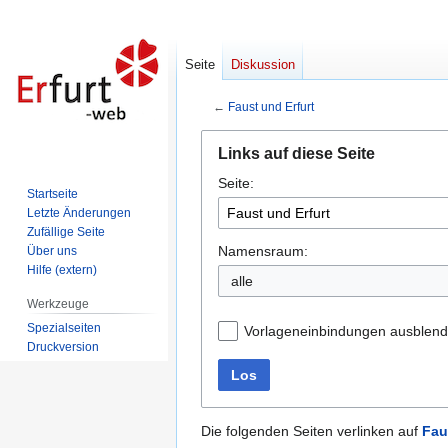
Seite
Diskussion
←
Faust und Erfurt
Zur
Zur
Links auf diese Seite
Navigation
Suche
Seite:
springen
springen
Startseite
Letzte Änderungen
Zufällige Seite
Namensraum:
Über uns
Hilfe (extern)
alle
Werkzeuge
Spezialseiten
Vorlageneinbindungen ausblen
Druckversion
Los
Die folgenden Seiten verlinken auf
Fau