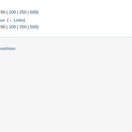
|
50
|
100
|
250
|
500
)
aus
‎
(
← Links
)
|
50
|
100
|
250
|
500
)
usschluss