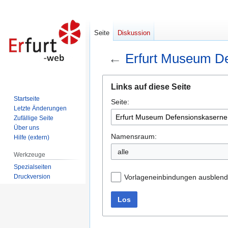
Seite
Diskussion
←
Erfurt Museum De
Zur
Zur
Links auf diese Seite
Navigation
Suche
Startseite
Seite:
springen
springen
Letzte Änderungen
Zufällige Seite
Über uns
Namensraum:
Hilfe (extern)
alle
Werkzeuge
Spezialseiten
Druckversion
Vorlageneinbindungen ausblen
Los