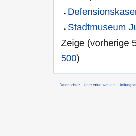
Defensionskaser
Stadtmuseum Ju
Zeige (
vorherige 
500
)
Datenschutz
Über erfurt-web.de
Haftungsa