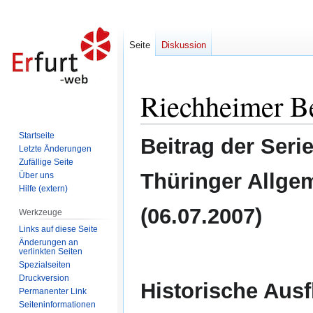
Seite
Diskussion
Riechheimer B
Zur
Zur
Navigation
Suche
springen
springen
Startseite
Beitrag der Seri
Letzte Änderungen
Zufällige Seite
Thüringer Allge
Über uns
Hilfe (extern)
(06.07.2007)
Werkzeuge
Links auf diese Seite
Änderungen an
verlinkten Seiten
Spezialseiten
Druckversion
Historische Ausf
Permanenter Link
Seiten­informationen