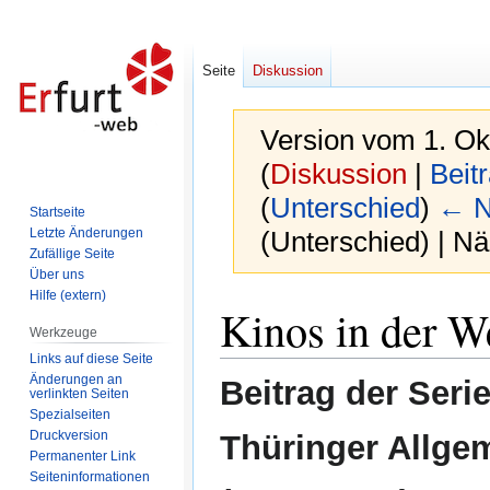
Seite
Diskussion
Version vom 1. Ok
(
Diskussion
|
Beit
(
Unterschied
)
← N
Startseite
Letzte Änderungen
(Unterschied) | N
Zufällige Seite
Über uns
Hilfe (extern)
Zur
Zur
Kinos in der W
Navigation
Suche
Werkzeuge
springen
springen
Links auf diese Seite
Änderungen an
Beitrag der Seri
verlinkten Seiten
Spezialseiten
Druckversion
Thüringer Allge
Permanenter Link
Seiten­informationen