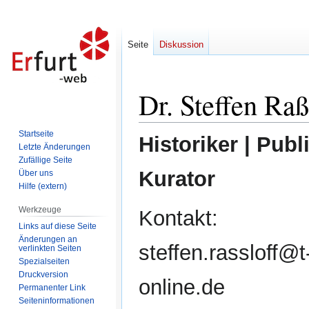
Seite
Diskussion
Dr. Steffen Raß
Zur
Zur
Navigation
Suche
springen
springen
Startseite
Historiker | Publi
Letzte Änderungen
Zufällige Seite
Kurator
Über uns
Hilfe (extern)
Werkzeuge
Kontakt:
Links auf diese Seite
Änderungen an
steffen.rassloff@t
verlinkten Seiten
Spezialseiten
Druckversion
online.de
Permanenter Link
Seiten­informationen