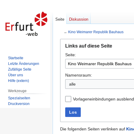
Seite
Diskussion
←
Kino Weimarer Republik Bauhaus
Zur
Zur
Links auf diese Seite
Navigation
Suche
Seite:
springen
springen
Startseite
Letzte Änderungen
Zufällige Seite
Namensraum:
Über uns
Hilfe (extern)
alle
Werkzeuge
Spezialseiten
Vorlageneinbindungen ausblen
Druckversion
Los
Die folgenden Seiten verlinken auf
Kin