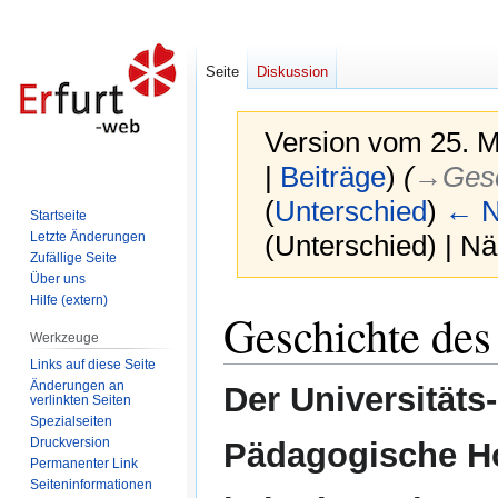
Seite
Diskussion
Version vom 25. M
|
Beiträge
)
(
→‎Gesc
(
Unterschied
)
← N
Startseite
Letzte Änderungen
(Unterschied) | N
Zufällige Seite
Über uns
Hilfe (extern)
Zur
Zur
Geschichte des
Navigation
Suche
Werkzeuge
springen
springen
Links auf diese Seite
Änderungen an
Der Universitäts
verlinkten Seiten
Spezialseiten
Druckversion
Pädagogische Ho
Permanenter Link
Seiten­informationen