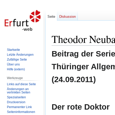
Seite
Diskussion
Theodor Neuba
Zur
Zur
Navigation
Suche
springen
springen
Startseite
Beitrag der Seri
Letzte Änderungen
Zufällige Seite
Thüringer Allge
Über uns
Hilfe (extern)
(24.09.2011)
Werkzeuge
Links auf diese Seite
Änderungen an
verlinkten Seiten
Spezialseiten
Druckversion
Der rote Doktor
Permanenter Link
Seiten­informationen