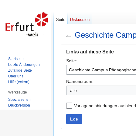
Seite
Diskussion
←
Geschichte Campu
Zur
Zur
Links auf diese Seite
Navigation
Suche
Startseite
Seite:
springen
springen
Letzte Änderungen
Zufällige Seite
Über uns
Namensraum:
Hilfe (extern)
alle
Werkzeuge
Spezialseiten
Druckversion
Vorlageneinbindungen ausblen
Los