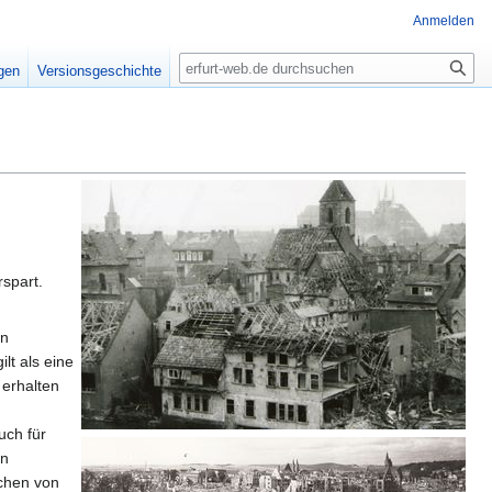
Anmelden
Suche
igen
Versionsgeschichte
rspart.
en
lt als eine
 erhalten
uch für
en
chen von