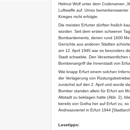
Helmut Wolf unter dem Codenamen „Whit
Luftwaffe auf. Umso bemerkenswerter i
Krieges nicht erfolgte.
Die meisten Erfurter dürften freilich
würden. Seit dem ersten schweren Tag
Bombardements, denen rund 1600 Mensc
Gerüchte aus anderen Städten schürte
am 12. April 1945 war es besonders di
Stadt schwebte. Den Verantwortlichen w
Bombenangriff die Innenstadt von Erfu
Wie knapp Erfurt einem solchen Inferno
der Verlagerung von Rüstungsbetrieben
zunächst auf den 2. April und wurde da
Bomber standen allein für Erfurt am M
Altstadt zu beklagen hatte (Abb. 2), b
bereits von Gotha her auf Erfurt zu, s
Andreasviertel in Erfurt 1944 [Stadtar
Lesetipps: