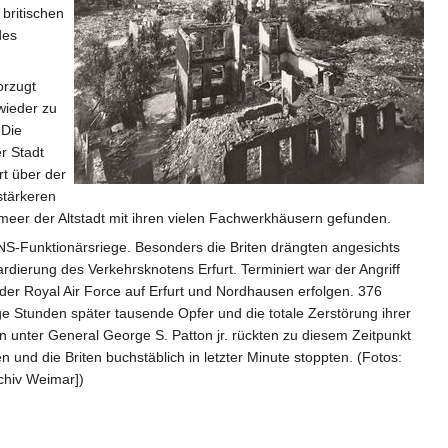
britischen
des
orzugt
wieder zu
 Die
r Stadt
t über der
stärkeren
meer der Altstadt mit ihren vielen Fachwerkhäusern gefunden.
r NS-Funktionärsriege. Besonders die Briten drängten angesichts
ierung des Verkehrsknotens Erfurt. Terminiert war der Angriff
 der Royal Air Force auf Erfurt und Nordhausen erfolgen. 376
ge Stunden später tausende Opfer und die totale Zerstörung ihrer
n unter General George S. Patton jr. rückten zu diesem Zeitpunkt
 und die Briten buchstäblich in letzter Minute stoppten. (Fotos:
rchiv Weimar])