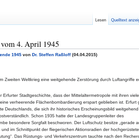
Lesen
Quelltext anze
f vom 4. April 1945
sende 1945
von
Dr. Steffen Raßloff
(04.04.2015)
 im Zweiten Weltkrieg eine weitgehende Zerstörung durch Luftangriffe e
der Erfurter Stadtgeschichte, dass der Mittelaltermetropole mit ihren viel
ine verheerende Flächenbombardierung erspart geblieben ist. Erfurt gi
 Deutschlands, die sich ihr historisches Erscheinungsbild weitgehend
stverständlich. Schon 1935 hatte der Landesgruppenleiter des
mbe besondere Sorgfalt beschworen. Der Luftschutz besitze „gerade a
s und im Schnittpunkt der fliegerischen Aktionsradien der hochgerüstet
eutung“. Das Rüstungs- und Verkehrszentrum tauchte nach den Recher