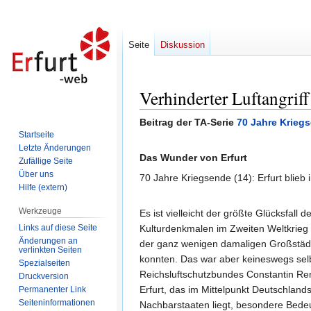
Seite
Diskussion
Verhinderter Luftangrif
Zur
Zur
Navigation
Suche
Beitrag der TA-Serie
70 Jahre Krieg
springen
springen
Startseite
Letzte Änderungen
Das Wunder von Erfurt
Zufällige Seite
Über uns
70 Jahre Kriegsende (14): Erfurt blieb
Hilfe (extern)
Werkzeuge
Es ist vielleicht der größte Glücksfall 
Links auf diese Seite
Kulturdenkmalen im Zweiten Weltkrieg e
Änderungen an
der ganz wenigen damaligen Großstädte
verlinkten Seiten
konnten. Das war aber keineswegs selb
Spezialseiten
Reichsluftschutzbundes Constantin Re
Druckversion
Erfurt, das im Mittelpunkt Deutschland
Permanenter Link
Seiten­informationen
Nachbarstaaten liegt, besondere Bed