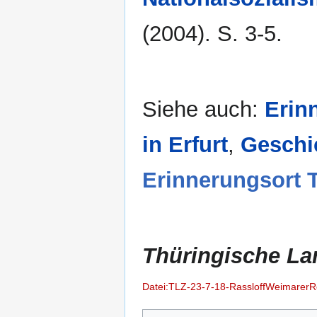
(2004). S. 3-5.
Siehe auch:
Erin
in Erfurt
,
Geschic
Erinnerungsort 
Thüringische La
Datei:TLZ-23-7-18-RassloffWeimarerRe