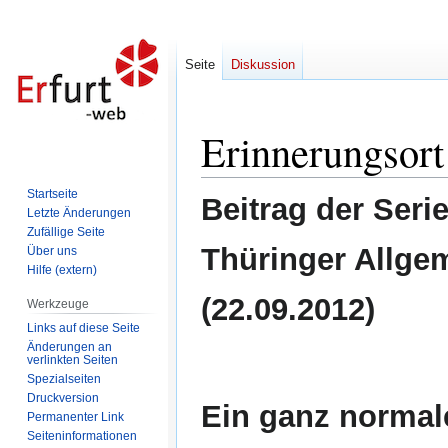
Seite
Diskussion
Erinnerungsor
Zur
Zur
Navigation
Suche
springen
springen
Startseite
Beitrag der Seri
Letzte Änderungen
Zufällige Seite
Thüringer Allge
Über uns
Hilfe (extern)
(22.09.2012)
Werkzeuge
Links auf diese Seite
Änderungen an
verlinkten Seiten
Spezialseiten
Druckversion
Ein ganz norma
Permanenter Link
Seiten­informationen