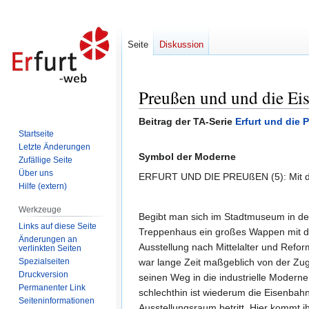
Seite
Diskussion
Preußen und und die Ei
Zur
Zur
Navigation
Suche
Beitrag der TA-Serie
Erfurt und die 
springen
springen
Startseite
Letzte Änderungen
Symbol der Moderne
Zufällige Seite
Über uns
ERFURT UND DIE PREUßEN (5): Mit der 
Hilfe (extern)
Werkzeuge
Begibt man sich im Stadtmuseum in de
Links auf diese Seite
Treppenhaus ein großes Wappen mit de
Änderungen an
Ausstellung nach Mittelalter und Refo
verlinkten Seiten
Spezialseiten
war lange Zeit maßgeblich von der Zuge
Druckversion
seinen Weg in die industrielle Moderne
Permanenter Link
schlechthin ist wiederum die Eisenbahn
Seiten­informationen
Ausstellungsraum betritt. Hier kommt 