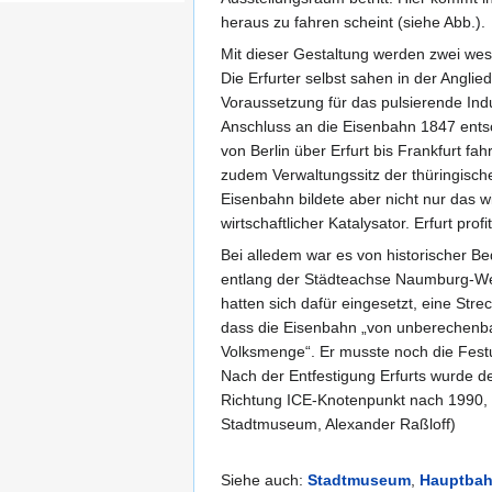
heraus zu fahren scheint (siehe Abb.).
Mit dieser Gestaltung werden zwei wes
Die Erfurter selbst sahen in der Angl
Voraussetzung für das pulsierende Ind
Anschluss an die Eisenbahn 1847 ent
von Berlin über Erfurt bis Frankfurt f
zudem Verwaltungssitz der thüringisch
Eisenbahn bildete aber nicht nur das wi
wirtschaftlicher Katalysator. Erfurt pr
Bei alledem war es von historischer B
entlang der Städteachse Naumburg-Wei
hatten sich dafür eingesetzt, eine St
dass die Eisenbahn „von unberechenbare
Volksmenge“. Er musste noch die Festu
Nach der Entfestigung Erfurts wurde d
Richtung ICE-Knotenpunkt nach 1990, d
Stadtmuseum, Alexander Raßloff)
Siehe auch:
Stadtmuseum
,
Hauptbah