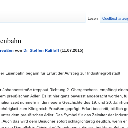
Lesen
Quelltext anze
senbahn
Preußen
von
Dr. Steffen Raßloff
(11.07.2015)
Eisenbahn begann für Erfurt der Aufstieg zur Industriegroßstadt
r Johannesstraße treppauf Richtung 2. Obergeschoss, empfängt einen
m preußischen Adler. Es ist hier ganz bewusst angebracht worden, füh
rmationszeit nunmehr in die neuere Geschichte des 19. und 20. Jahrhun
hörigkeit zum Königreich Preußen geprägt. Erfurt beschritt, bildlich 
 unter dem preußischen Adler. Das Symbol für das Zeitalter der Industri
. Auch das wird dem Besucher sofort schlaglichtartig deutlich, wenn er
ihm eine Dampflok in Originalgröße entgegen, die wie bei Harry Potter