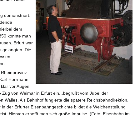
g demonstriert.
idende
hierbei dem
1850 konnte man
ausen. Erfurt war
s gelangten. Die
dessen
ns.
g Rheinprovinz
 Karl Herrmann
klar vor Augen,
e Zug von Weimar in Erfurt ein, „begrüßt vom Jubel der
 Walles. Als Bahnhof fungierte die spätere Reichsbahndirektion.
n der Erfurter Eisenbahngeschichte bildet die Weichenstellung
ist. Hiervon erhofft man sich große Impulse. (Foto: Eisenbahn im