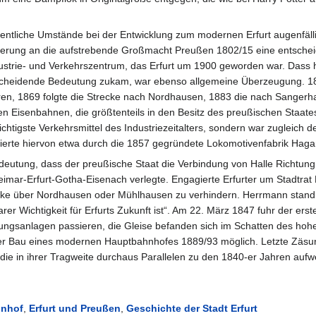
entliche Umstände bei der Entwicklung zum modernen Erfurt augenfälli
iederung an die aufstrebende Großmacht Preußen 1802/15 eine entsche
ustrie- und Verkehrszentrum, das Erfurt um 1900 geworden war. Dass 
scheidende Bedeutung zukam, war ebenso allgemeine Überzeugung. 
ahren, 1869 folgte die Strecke nach Nordhausen, 1883 die nach Sangerh
en Eisenbahnen, die größtenteils in den Besitz des preußischen Staate
chtigste Verkehrsmittel des Industriezeitalters, sondern war zugleich 
ofitierte hiervon etwa durch die 1857 gegründete Lokomotivenfabrik Haga
edeutung, dass der preußische Staat die Verbindung von Halle Richtun
mar-Erfurt-Gotha-Eisenach verlegte. Engagierte Erfurter um Stadtrat
recke über Nordhausen oder Mühlhausen zu verhindern. Herrmann stand 
r Wichtigkeit für Erfurts Zukunft ist“. Am 22. März 1847 fuhr der erst
ngsanlagen passieren, die Gleise befanden sich im Schatten des hohen
er Bau eines modernen Hauptbahnhofes 1889/93 möglich. Letzte Zäsur i
ie in ihrer Tragweite durchaus Parallelen zu den 1840-er Jahren aufwe
nhof
,
Erfurt und Preußen
,
Geschichte der Stadt Erfurt