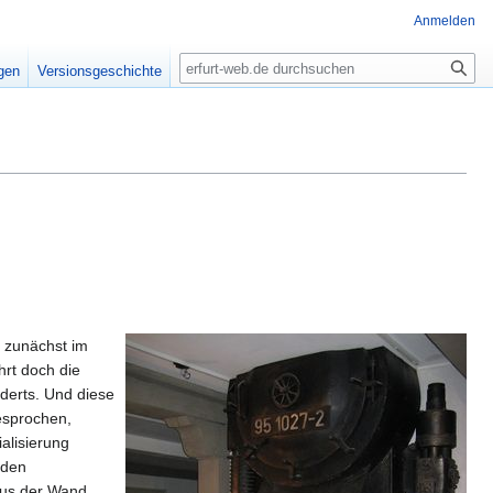
Anmelden
Suche
igen
Versionsgeschichte
 zunächst im
rt doch die
derts. Und diese
gesprochen,
alisierung
 den
 aus der Wand