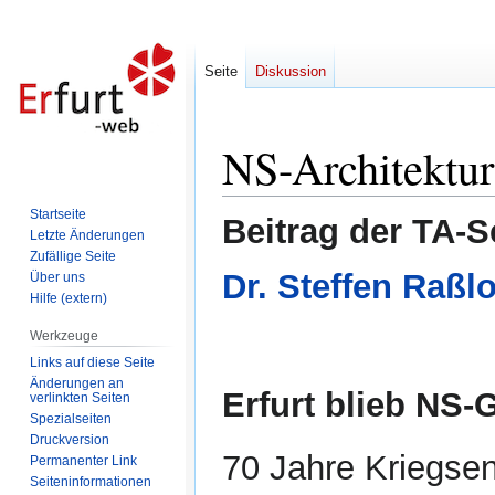
Seite
Diskussion
NS-Architektur 
Zur
Zur
Navigation
Suche
springen
springen
Startseite
Beitrag der TA-S
Letzte Änderungen
Zufällige Seite
Dr. Steffen Raßlo
Über uns
Hilfe (extern)
Werkzeuge
Links auf diese Seite
Änderungen an
Erfurt blieb NS-
verlinkten Seiten
Spezialseiten
Druckversion
70 Jahre Kriegsen
Permanenter Link
Seiten­informationen