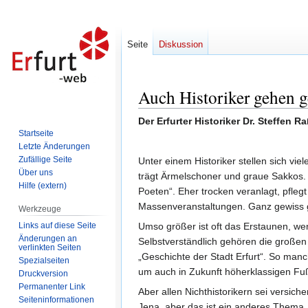
Seite
Diskussion
Auch Historiker gehen ge
Zur
Zur
Navigation
Suche
Der Erfurter Historiker Dr. Steffen 
springen
springen
Startseite
Letzte Änderungen
Zufällige Seite
Unter einem Historiker stellen sich vie
Über uns
trägt Ärmelschoner und graue Sakkos. V
Hilfe (extern)
Poeten“. Eher trocken veranlagt, pfle
Massenveranstaltungen. Ganz gewiss geh
Werkzeuge
Links auf diese Seite
Umso größer ist oft das Erstaunen, we
Änderungen an
Selbstverständlich gehören die großen 
verlinkten Seiten
„Geschichte der Stadt Erfurt“. So manc
Spezialseiten
um auch in Zukunft höherklassigen Fu
Druckversion
Permanenter Link
Aber allen Nichthistorikern sei versich
Seiten­informationen
Jena, aber das ist ein anderes Thema 