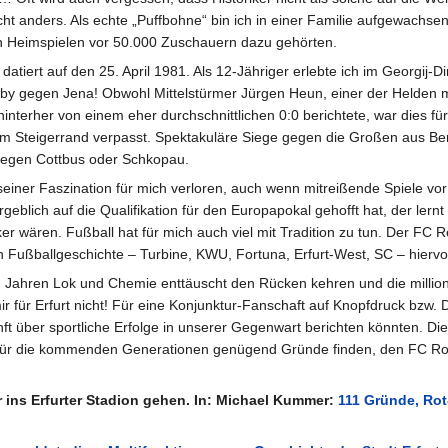
ht anders. Als echte „Puffbohne“ bin ich in einer Familie aufgewachs
n Heimspielen vor 50.000 Zuschauern dazu gehörten.
atiert auf den 25. April 1981. Als 12-Jähriger erlebte ich im Georgij-
rby gegen Jena! Obwohl Mittelstürmer Jürgen Heun, einer der Helden 
nterher von einem eher durchschnittlichen 0:0 berichtete, war dies fü
am Steigerrand verpasst. Spektakuläre Siege gegen die Großen aus Ber
gegen Cottbus oder Schkopau.
seiner Faszination für mich verloren, auch wenn mitreißende Spiele vor 
geblich auf die Qualifikation für den Europapokal gehofft hat, der lern
er wären. Fußball hat für mich auch viel mit Tradition zu tun. Der FC
en Fußballgeschichte – Turbine, KWU, Fortuna, Erfurt-West, SC – hierv
n Jahren Lok und Chemie enttäuscht den Rücken kehren und die million
r für Erfurt nicht! Für eine Konjunktur-Fanschaft auf Knopfdruck bzw. 
 über sportliche Erfolge in unserer Gegenwart berichten könnten. Die
für die kommenden Generationen genügend Gründe finden, den FC Rot-
er ins Erfurter Stadion gehen. In: Michael Kummer:
111 Gründe, Rot