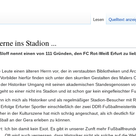
Lesen
Quelltext anze
rne ins Stadion ...
Raßloff nennt einen von 111 Gründen, den FC Rot-Weiß Erfurt zu lie
le Leute einen älteren Herrn vor, der in verstaubten Bibliotheken und Ar
orbilder hierfür finden sich unter den skurrilen Gestalten des Malers 
gt der Historiker Umgang mit seinen akademischen Standesgenossen von
t so einer nicht ins Stadion und ist schon gar kein eingefleischter Fu
nn ich mich als Historiker und als regelmäßiger Stadion-Besucher mit
Erfolge Erfurter Sportler einschließlich der zwei DDR-Fußballmeisterti
her in der Kulturszene hat mich schräg angeschaut, als ich deutlich für
ßball an der Gera erleben zu können.
ert: Ich bin damit kein Exot. Es gibt in unserer Zunft mehr Fußballfreund
… Oft wird auch vergessen, dass Historiker nicht als solche auf die W