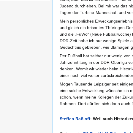
Jugend durchleben. Bei mir war das nic
Tagen der Turbine-Mannschaft und vo
Mein persönliches Erweckungserlebnis d
und gleich ein brisantes Thüringen-De
und die „FuWo“ (Neue Fußballwoche) hi
DDR-Zeit habe ich nur wenige Spiele 
Gedächtnis geblieben, wie Blamagen 
Der Fußball hat seither nur wenig von 
Jahrzehnt lang in der DDR-Oberliga ver
denken. Womit wir wieder beim Historik
einer noch viel weiter zurückreichend
Mögen Tausende Leipziger seit einige
eine solche Entwicklung wünsche ich mi
schön, wenn meine Kollegen der Zukunft
Rahmen. Dort dürften sich dann auch 
Steffen Raßloff
: Weil auch Historik