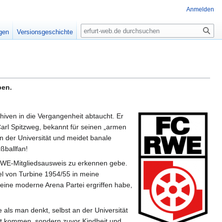
Anmelden
Suche
igen
Versionsgeschichte
ben.
chiven in die Vergangenheit abtaucht. Er
Carl Spitzweg, bekannt für seinen „armen
 der Universität und meidet banale
ßballfan!
 RWE-Mitgliedsausweis zu erkennen gebe.
tel von Turbine 1954/55 in meine
 eine moderne Arena Partei ergriffen habe,
e als man denkt, selbst an der Universität
elt kommen, sondern zuvor Kindheit und