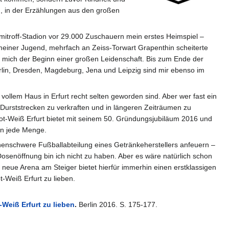
en, in der Erzählungen aus den großen
Dimitroff-Stadion vor 29.000 Zuschauern mein erstes Heimspiel –
meiner Jugend, mehrfach an Zeiss-Torwart Grapenthin scheiterte
r mich der Beginn einer großen Leidenschaft. Bis zum Ende der
lin, Dresden, Magdeburg, Jena und Leipzig sind mir ebenso im
vollem Haus in Erfurt recht selten geworden sind. Aber wer fast ein
t Durststrecken zu verkraften und in längeren Zeiträumen zu
 Rot-Weiß Erfurt bietet mit seinem 50. Gründungsjubiläum 2016 und
on jede Menge.
enschwere Fußballabteilung eines Getränkeherstellers anfeuern –
Dosenöffnung bin ich nicht zu haben. Aber es wäre natürlich schon
 neue Arena am Steiger bietet hierfür immerhin einen erstklassigen
Weiß Erfurt zu lieben.
-Weiß Erfurt zu lieben
.
Berlin 2016. S. 175-177.