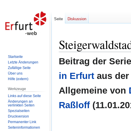
Seite
Diskussion
Steigerwaldsta
Zur
Zur
Navigation
Suche
springen
springen
Startseite
Beitrag der Seri
Letzte Änderungen
Zufällige Seite
in Erfurt
aus der
Über uns
Hilfe (extern)
Allgemeine von
Werkzeuge
Links auf diese Seite
Änderungen an
Raßloff
(11.01.20
verlinkten Seiten
Spezialseiten
Druckversion
Permanenter Link
Seiten­informationen