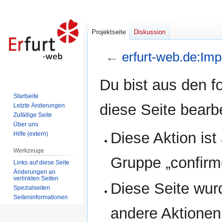
Projektseite
Diskussion
←
erfurt-web.de:Im
Zur
Zur
Du bist aus den f
Navigation
Suche
Startseite
springen
springen
diese Seite bearb
Letzte Änderungen
Zufällige Seite
Über uns
Diese Aktion ist
Hilfe (extern)
Werkzeuge
Gruppe „confirm
Links auf diese Seite
Änderungen an
verlinkten Seiten
Diese Seite wur
Spezialseiten
Seiten­informationen
andere Aktionen