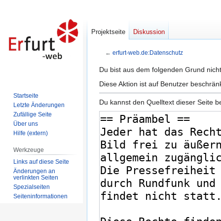
Projektseite
Diskussion
←
erfurt-web.de:Datenschutz
Zur
Zur
Du bist aus dem folgenden Grund nicht 
Navigation
Suche
Diese Aktion ist auf Benutzer beschrän
springen
springen
Startseite
Du kannst den Quelltext dieser Seite b
Letzte Änderungen
Zufällige Seite
Über uns
Hilfe (extern)
Werkzeuge
Links auf diese Seite
Änderungen an
verlinkten Seiten
Spezialseiten
Seiten­informationen