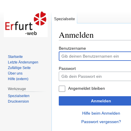
Spezialseite
Anmelden
Zur
Zur
Benutzername
Navigation
Suche
Startseite
springen
springen
Letzte Änderungen
Zufällige Seite
Passwort
Über uns
Hilfe (extern)
Angemeldet bleiben
Werkzeuge
Spezialseiten
Anmelden
Druckversion
Hilfe beim Anmelden
Passwort vergessen?