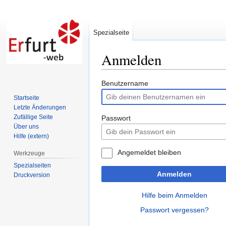
Spezialseite
Anmelden
Zur
Zur
Benutzername
Navigation
Suche
Startseite
springen
springen
Letzte Änderungen
Zufällige Seite
Passwort
Über uns
Hilfe (extern)
Angemeldet bleiben
Werkzeuge
Spezialseiten
Anmelden
Druckversion
Hilfe beim Anmelden
Passwort vergessen?