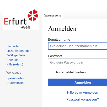
Spezialseite
Anmelden
Zur
Zur
Benutzername
Navigation
Suche
Startseite
springen
springen
Letzte Änderungen
Zufällige Seite
Passwort
Über uns
Hilfe (extern)
Angemeldet bleiben
Werkzeuge
Spezialseiten
Anmelden
Druckversion
Hilfe beim Anmelden
Passwort vergessen?