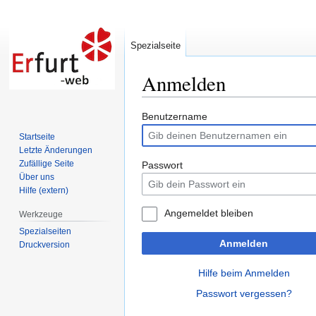
Spezialseite
Anmelden
Zur
Zur
Benutzername
Navigation
Suche
Startseite
springen
springen
Letzte Änderungen
Zufällige Seite
Passwort
Über uns
Hilfe (extern)
Angemeldet bleiben
Werkzeuge
Spezialseiten
Anmelden
Druckversion
Hilfe beim Anmelden
Passwort vergessen?