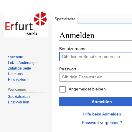
Spezialseite
Anmelden
Zur
Zur
Benutzername
Navigation
Suche
Startseite
springen
springen
Letzte Änderungen
Zufällige Seite
Passwort
Über uns
Hilfe (extern)
Angemeldet bleiben
Werkzeuge
Spezialseiten
Anmelden
Druckversion
Hilfe beim Anmelden
Passwort vergessen?