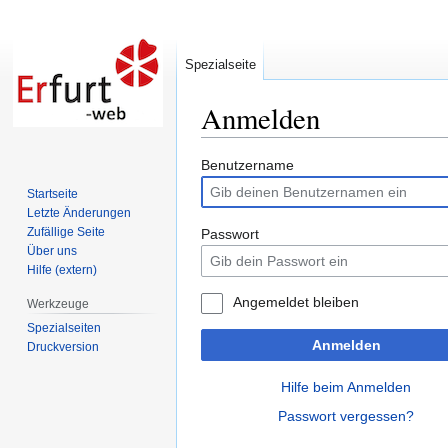
Spezialseite
Anmelden
Zur
Zur
Benutzername
Navigation
Suche
Startseite
springen
springen
Letzte Änderungen
Zufällige Seite
Passwort
Über uns
Hilfe (extern)
Angemeldet bleiben
Werkzeuge
Spezialseiten
Anmelden
Druckversion
Hilfe beim Anmelden
Passwort vergessen?