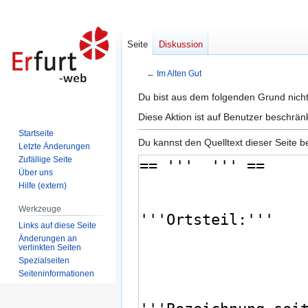
Seite
Diskussion
←
Im Alten Gut
Zur
Zur
Du bist aus dem folgenden Grund nicht 
Navigation
Suche
Diese Aktion ist auf Benutzer beschrän
springen
springen
Startseite
Du kannst den Quelltext dieser Seite b
Letzte Änderungen
Zufällige Seite
Über uns
Hilfe (extern)
Werkzeuge
Links auf diese Seite
Änderungen an
verlinkten Seiten
Spezialseiten
Seiten­informationen