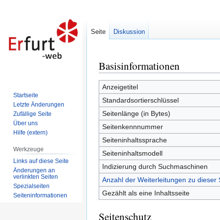
Seite
Diskussion
Basisinformationen
Zur
Zur
Navigation
Suche
springen
springen
Anzeigetitel
Startseite
Standardsortierschlüssel
Letzte Änderungen
Seitenlänge (in Bytes)
Zufällige Seite
Über uns
Seitenkennnummer
Hilfe (extern)
Seiteninhaltssprache
Werkzeuge
Seiteninhaltsmodell
Links auf diese Seite
Indizierung durch Suchmaschinen
Änderungen an
verlinkten Seiten
Anzahl der Weiterleitungen zu dieser 
Spezialseiten
Gezählt als eine Inhaltsseite
Seiten­informationen
Seitenschutz