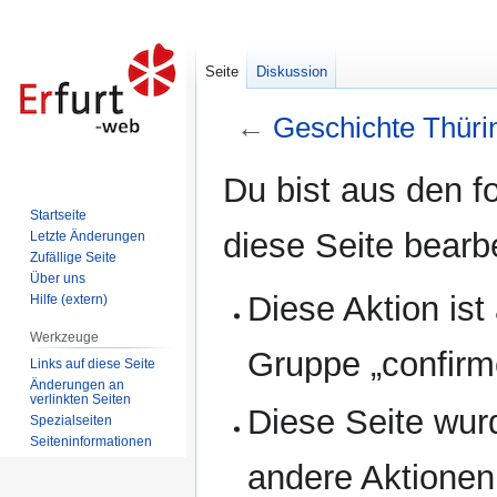
Seite
Diskussion
←
Geschichte Thüri
Zur
Zur
Du bist aus den f
Navigation
Suche
Startseite
springen
springen
diese Seite bearb
Letzte Änderungen
Zufällige Seite
Über uns
Diese Aktion ist
Hilfe (extern)
Werkzeuge
Gruppe „confirm
Links auf diese Seite
Änderungen an
verlinkten Seiten
Diese Seite wur
Spezialseiten
Seiten­informationen
andere Aktionen