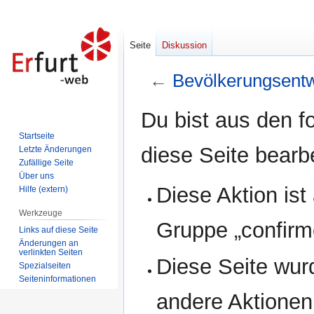
Seite
Diskussion
←
Bevölkerungsentwi
Zur
Zur
Du bist aus den f
Navigation
Suche
Startseite
springen
springen
diese Seite bearb
Letzte Änderungen
Zufällige Seite
Über uns
Diese Aktion ist
Hilfe (extern)
Werkzeuge
Gruppe „confirm
Links auf diese Seite
Änderungen an
verlinkten Seiten
Diese Seite wur
Spezialseiten
Seiten­informationen
andere Aktionen