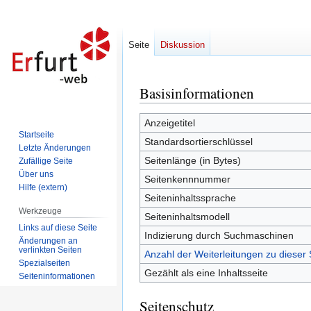
Seite
Diskussion
Basisinformationen
Zur
Zur
Navigation
Suche
springen
springen
Anzeigetitel
Startseite
Standardsortierschlüssel
Letzte Änderungen
Seitenlänge (in Bytes)
Zufällige Seite
Über uns
Seitenkennnummer
Hilfe (extern)
Seiteninhaltssprache
Werkzeuge
Seiteninhaltsmodell
Links auf diese Seite
Indizierung durch Suchmaschinen
Änderungen an
verlinkten Seiten
Anzahl der Weiterleitungen zu dieser 
Spezialseiten
Gezählt als eine Inhaltsseite
Seiten­informationen
Seitenschutz