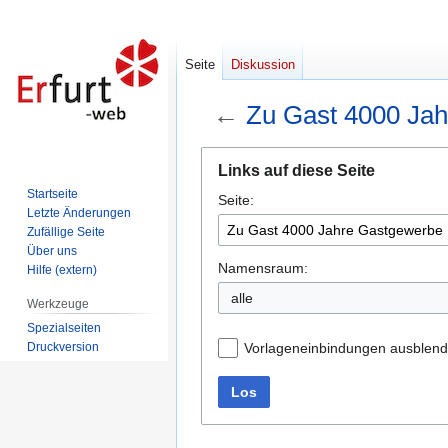
Seite
Diskussion
←
Zu Gast 4000 Ja
Zur
Zur
Links auf diese Seite
Navigation
Suche
Startseite
Seite:
springen
springen
Letzte Änderungen
Zufällige Seite
Über uns
Namensraum:
Hilfe (extern)
alle
Werkzeuge
Spezialseiten
Druckversion
Vorlageneinbindungen ausblen
Los