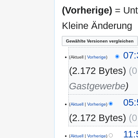
(Vorherige)
= Unt
Kleine Änderung
3.
07:
Aktuell
Vorherige
Januar
2025
2.172 Bytes
0
Gastgewerbe
2.
05:
Aktuell
Vorherige
Juni
2021
2.172 Bytes
0
K
21.
11:
e
Aktuell
Vorherige
März