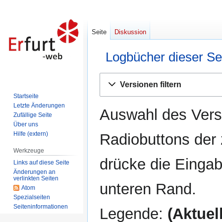
Seite
Diskussion
Logbücher dieser Se
Zur
Zur
Versionen filtern
Navigation
Suche
Startseite
springen
springen
Letzte Änderungen
Auswahl des Versi
Zufällige Seite
Über uns
Hilfe (extern)
Radiobuttons der
Werkzeuge
drücke die Eingab
Links auf diese Seite
Änderungen an
verlinkten Seiten
unteren Rand.
Atom
Spezialseiten
Seiten­informationen
Legende:
(Aktuell