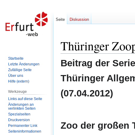
Seite
Diskussion
Thüringer Zoop
Zur
Zur
Navigation
Suche
springen
springen
Startseite
Beitrag der Seri
Letzte Änderungen
Zufällige Seite
Thüringer Allge
Über uns
Hilfe (extern)
(07.04.2012)
Werkzeuge
Links auf diese Seite
Änderungen an
verlinkten Seiten
Spezialseiten
Druckversion
Zoo der großen 
Permanenter Link
Seiten­informationen