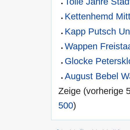
Tolle Jahre St
Kettenhemd Mitt
Kapp Putsch Un
Wappen Freistaa
Glocke Peterskl
August Bebel W
Zeige (
vorherige 
500
)