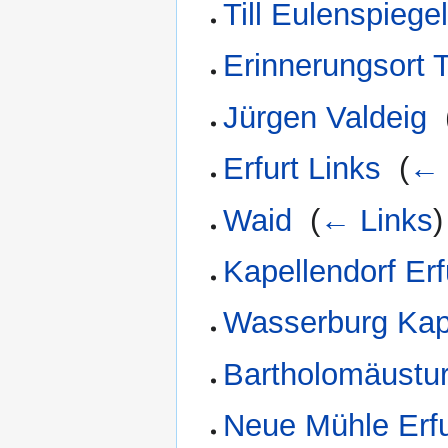
Till Eulenspiege
Erinnerungsort 
Jürgen Valdeig
‎
Erfurt Links
‎
(
← 
Waid
‎
(
← Links
)
Kapellendorf Erf
Wasserburg Kap
Bartholomäustur
Neue Mühle Erfu