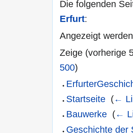
Die folgenden Sei
Erfurt
:
Angezeigt werden
Zeige (
vorherige 
500
)
ErfurterGeschic
Startseite
‎
(
← Li
Bauwerke
‎
(
← L
Geschichte der S