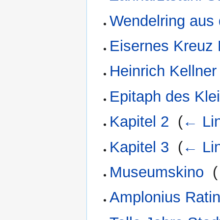
Wendelring aus 
Eisernes Kreuz
Heinrich Kellne
Epitaph des Kle
Kapitel 2
‎
(
← Li
Kapitel 3
‎
(
← Li
Museumskino
‎
(
Amplonius Rati