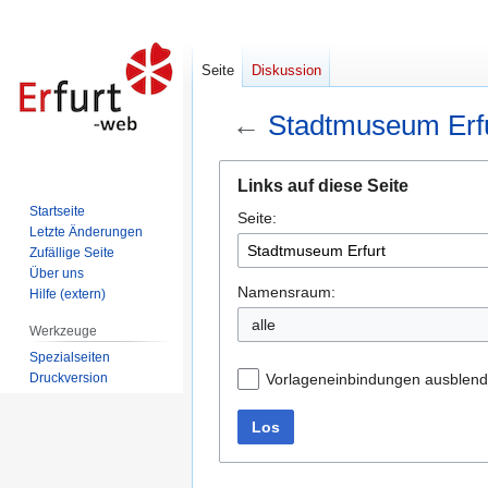
Seite
Diskussion
←
Stadtmuseum Erf
Zur
Zur
Links auf diese Seite
Navigation
Suche
Startseite
Seite:
springen
springen
Letzte Änderungen
Zufällige Seite
Über uns
Namensraum:
Hilfe (extern)
alle
Werkzeuge
Spezialseiten
Druckversion
Vorlageneinbindungen ausblen
Los