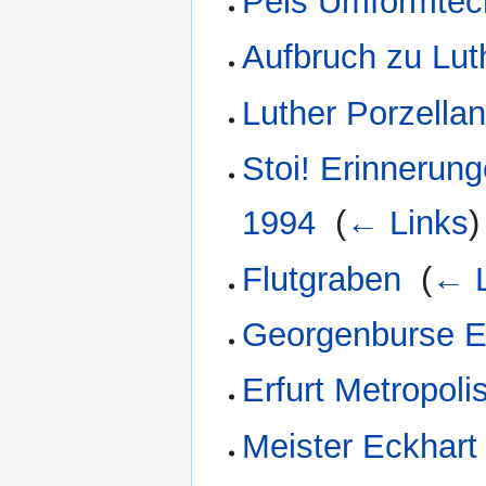
Pels Umformtech
Aufbruch zu Lut
Luther Porzellan
Stoi! Erinnerun
1994
‎
(
← Links
)
Flutgraben
‎
(
← L
Georgenburse Er
Erfurt Metropoli
Meister Eckhart