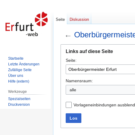
Seite
Diskussion
←
Oberbürgermeiste
Zur
Zur
Links auf diese Seite
Navigation
Suche
Startseite
Seite:
springen
springen
Letzte Änderungen
Zufällige Seite
Über uns
Namensraum:
Hilfe (extern)
alle
Werkzeuge
Spezialseiten
Druckversion
Vorlageneinbindungen ausblen
Los