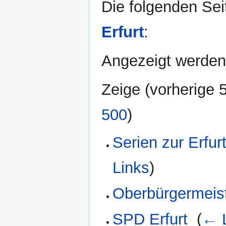
Die folgenden Sei
Erfurt
:
Angezeigt werden
Zeige (
vorherige 
500
)
Serien zur Erfur
Links
)
Oberbürgermeiste
SPD Erfurt
‎
(
← 