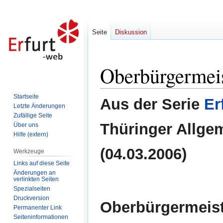
Seite
Diskussion
Oberbürgermeis
Zur
Zur
Navigation
Suche
springen
springen
Startseite
Aus der Serie
Er
Letzte Änderungen
Zufällige Seite
Thüringer Allge
Über uns
Hilfe (extern)
(04.03.2006)
Werkzeuge
Links auf diese Seite
Änderungen an
verlinkten Seiten
Spezialseiten
Druckversion
Oberbürgermeist
Permanenter Link
Seiten­informationen