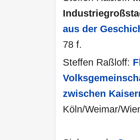
Industriegroßstad
aus der Geschic
78 f.
Steffen Raßloff:
F
Volksgemeinscha
zwischen Kaiser
Köln/Weimar/Wie