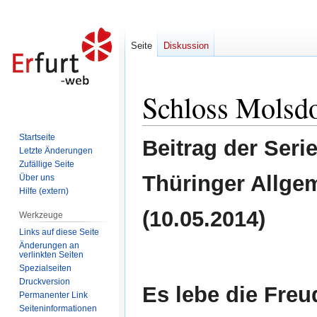
Seite
Diskussion
Schloss Molsdo
Zur
Zur
Navigation
Suche
springen
springen
Startseite
Beitrag der Seri
Letzte Änderungen
Zufällige Seite
Thüringer Allge
Über uns
Hilfe (extern)
(10.05.2014)
Werkzeuge
Links auf diese Seite
Änderungen an
verlinkten Seiten
Spezialseiten
Druckversion
Es lebe die Freu
Permanenter Link
Seiten­informationen