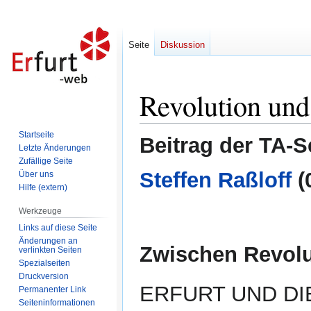
Seite
Diskussion
Revolution und
Zur
Zur
Navigation
Suche
springen
springen
Startseite
Beitrag der TA-S
Letzte Änderungen
Zufällige Seite
Steffen Raßloff
(
Über uns
Hilfe (extern)
Werkzeuge
Links auf diese Seite
Änderungen an
Zwischen Revolu
verlinkten Seiten
Spezialseiten
Druckversion
ERFURT UND DIE 
Permanenter Link
Seiten­informationen