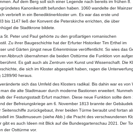
men. Auf dem Berg soll sich einer Legende nach bereits im frühen 8.
egründetes Kanonikerstift befunden haben. 1060 wandelte der Mainzer
lich verbrieft in ein Benediktinerkloster um. Es war das erste und
3 bis 1147 ließ der Konvent die Peterskirche errichten, die über
ügel die Stadtkrone bildete.
lika St. Peter und Paul gehörte zu den großartigen romanischen
il. Zu ihrer Baugeschichte hat der Erfurter Historiker Tim Erthel im
ser und Gärten jüngst neue Erkenntnisse veröffentlicht. So wies das G
ren Abbruch übernahmen die beiden Osttürme die Funktion von aufgest
 berühmt. Es galt auch als Zentrum von Kunst und Wissenschaft. Die Kl
schichte, die sich im Kloster abgespielt haben, ragen die Unterwerfu
g 1289/90 heraus.
veränderte sich das Umfeld des Klosters radikal. Bis dahin war es vo
 man die alte Stadtmauer durch moderne Bastionen erweitert. Nunmeh
alb der Festungsstadt Erfurt machten. Diese neue Funktion sollte dem 
d der Befreiungskriege am 6. November 1813 brannte der Gebäudekom
 Seitenschiffe zurückgebaut, ihrer beiden Türme beraubt und fortan a
Modell im Stadtmuseum (siehe Abb.) die Pracht des verschwundenen Klos
ür gibt es auch Ideen mit Blick auf die Bundesgartenschau 2021. Der To
en der Osttürme vor.