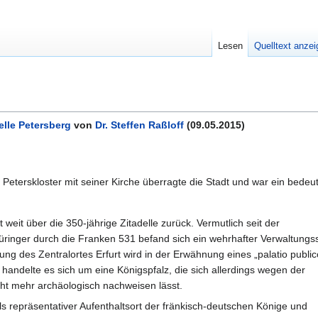
Lesen
Quelltext anze
elle Petersberg
von
Dr. Steffen Raßloff
(09.05.2015)
 Peterskloster mit seiner Kirche überragte die Stadt und war ein bedeut
weit über die 350-jährige Zitadelle zurück. Vermutlich seit der
ringer durch die Franken 531 befand sich ein wehrhafter Verwaltungss
g des Zentralortes Erfurt wird in der Erwähnung eines „palatio public
 handelte es sich um eine Königspfalz, die sich allerdings wegen der
ht mehr archäologisch nachweisen lässt.
ls repräsentativer Aufenthaltsort der fränkisch-deutschen Könige und