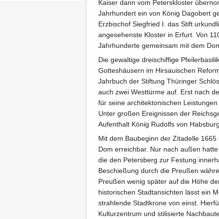
Kaiser dann vom Peterskloster übernom
Jahrhundert ein von König Dagobert g
Erzbischof Siegfried I. das Stift urkund
angesehenste Kloster in Erfurt. Von 110
Jahrhunderte gemeinsam mit dem Domh
Die gewaltige dreischiffige Pfeilerbasi
Gotteshäusern im Hirsauischen Reformst
Jahrbuch der Stiftung Thüringer Schlös
auch zwei Westtürme auf. Erst nach de
für seine architektonischen Leistungen
Unter großen Ereignissen der Reichsge
Aufenthalt König Rudolfs von Habsbur
Mit dem Baubeginn der Zitadelle 1665 
Dom erreichbar. Nur nach außen hatte
die den Petersberg zur Festung innerh
Beschießung durch die Preußen währen
Preußen wenig später auf die Höhe der
historischen Stadtansichten lässt ein 
strahlende Stadtkrone von einst. Hierf
Kulturzentrum und stilisierte Nachbaut