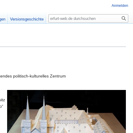
Anmelden
Suche
igen
Versionsgeschichte
endes politisch-kulturelles Zentrum
itz
o“