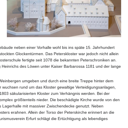
ebäude neben einer Vorhalle wohl bis ins späte 15. Jahrhundert
ockten Glockentürmen. Das Peterskloster war jedoch nicht allein
osterschule fertigte seit 1078 die bekannten Peterschroniken an.
ng Heinrichs des Löwen unter Kaiser Barbarossa 1181 und der lange
n Weinbergen umgeben und durch eine breite Treppe hinter dem
r wuchsen rund um das Kloster gewaltige Verteidigungsanlagen,
1803 säkularisierten Kloster zum Verhängnis werden. Bei der
plex größtenteils nieder. Die beschädigte Kirche wurde von den
ls Lagerhalle mit massiver Zwischendecke genutzt. Neben
ters erahnen. Allein der Torso der Peterskirche erinnert an die
urismusverein Erfurt schlägt die Ertüchtigung als lebendiges