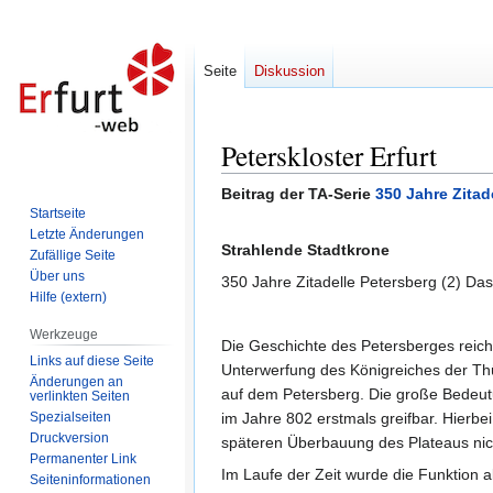
Seite
Diskussion
Peterskloster Erfurt
Zur
Zur
Navigation
Suche
Beitrag der TA-Serie
350 Jahre Zitad
springen
springen
Startseite
Letzte Änderungen
Strahlende Stadtkrone
Zufällige Seite
Über uns
350 Jahre Zitadelle Petersberg (2) Das
Hilfe (extern)
Werkzeuge
Die Geschichte des Petersberges reicht 
Links auf diese Seite
Unterwerfung des Königreiches der Thü
Änderungen an
auf dem Petersberg. Die große Bedeutun
verlinkten Seiten
Spezialseiten
im Jahre 802 erstmals greifbar. Hierbei
Druckversion
späteren Überbauung des Plateaus nic
Permanenter Link
Im Laufe der Zeit wurde die Funktion a
Seiten­informationen