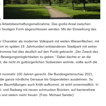
.
n
s Arbeitsbeschaffungsmaßnahme. Das große Areal zwischen
ner heutigen Form abgeschlossen werden. Mit der Einweihung des
 Charakter als moderner Volkspark mit weiten Wiesenflächen, mit
 dem im späten 19. Jahrhundert entstandenen Stadtpark mit seiner
 Bromme hat dies deutlich auf den Punkt gebracht: „Der Zweck des
nd Bewegungsmöglichkeiten zu geben.“ Dabei dachte er an die
, die nicht im gutbürgerlichen Südwesten wohnte, sollte auch die
it nunmehr 100 Jahren gerecht. Die Bundesgartenschau 2021,
f die ganze nördliche Geraaue bis Gispersleben ausdehnen. So
r Baumfällungen auch Kritik aufkommt, ist wohl unvermeidlich. In
 Fuß- und Radweg mit neuen schmucken Brücken, auf barrierefreie
s und vielem mehr freuen. (Foto: Michael Sander)