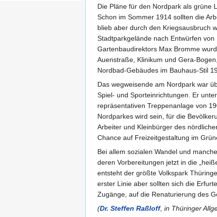
Die Pläne für den Nordpark als grüne Lu
Schon im Sommer 1914 sollten die Arb
blieb aber durch den Kriegsausbruch 
Stadtparkgelände nach Entwürfen von H
Gartenbaudirektors Max Bromme wurde
Auenstraße, Klinikum und Gera-Bogen, 
Nordbad-Gebäudes im Bauhaus-Stil 19
Das wegweisende am Nordpark war über 
Spiel- und Sporteinrichtungen. Er unte
repräsentativen Treppenanlage von 190
Nordparkes wird sein, für die Bevölke
Arbeiter und Kleinbürger des nördliche
Chance auf Freizeitgestaltung im Gr
Bei allem sozialen Wandel und manche
deren Vorbereitungen jetzt in die „he
entsteht der größte Volkspark Thüring
erster Linie aber sollten sich die Erf
Zugänge, auf die Renaturierung des Ge
(
Dr. Steffen Raßloff
, in Thüringer Al