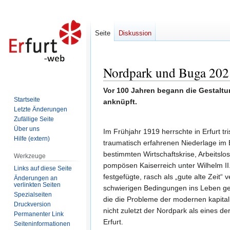
Seite
Diskussion
Nordpark und Buga 202
Zur
Zur
Navigation
Suche
Vor 100 Jahren begann die Gestaltu
springen
springen
Startseite
anknüpft.
Letzte Änderungen
Zufällige Seite
Über uns
Im Frühjahr 1919 herrschte in Erfurt 
Hilfe (extern)
traumatisch erfahrenen Niederlage im
bestimmten Wirtschaftskrise, Arbeitslos
Werkzeuge
pompösen Kaiserreich unter Wilhelm II.
Links auf diese Seite
festgefügte, rasch als „gute alte Zeit
Änderungen an
verlinkten Seiten
schwierigen Bedingungen ins Leben ge
Spezialseiten
die die Probleme der modernen kapitali
Druckversion
nicht zuletzt der Nordpark als eines d
Permanenter Link
Erfurt.
Seiten­informationen