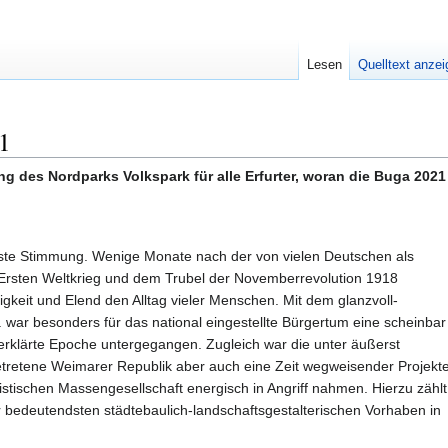
Lesen
Quelltext anze
1
ng des Nordparks Volkspark für alle Erfurter, woran die Buga 202
triste Stimmung. Wenige Monate nach der von vielen Deutschen als
 Ersten Weltkrieg und dem Trubel der Novemberrevolution 1918
igkeit und Elend den Alltag vieler Menschen. Mit dem glanzvoll-
 war besonders für das national eingestellte Bürgertum eine scheinbar
“ verklärte Epoche untergegangen. Zugleich war die unter äußerst
tretene Weimarer Republik aber auch eine Zeit wegweisender Projekte
stischen Massengesellschaft energisch in Angriff nahmen. Hierzu zählt
er bedeutendsten städtebaulich-landschaftsgestalterischen Vorhaben in