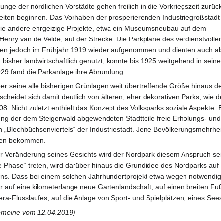
nge der nördlichen Vorstädte gehen freilich in die Vorkriegszeit zurück
eiten beginnen. Das Vorhaben der prosperierenden Industriegroßstadt
wie andere ehrgeizige Projekte, etwa ein Museumsneubau auf dem
enry van de Velde, auf der Strecke. Die Parkpläne des verdienstvolle
n jedoch im Frühjahr 1919 wieder aufgenommen und dienten auch al
bisher landwirtschaftlich genutzt, konnte bis 1925 weitgehend in sei
29 fand die Parkanlage ihre Abrundung.
seine alle bisherigen Grünlagen weit übertreffende Größe hinaus der
rscheidet sich damit deutlich von älteren, eher dekorativen Parks, wie
8. Nicht zuletzt enthielt das Konzept des Volksparks soziale Aspekte.
rung der dem Steigerwald abgewendeten Stadtteile freie Erholungs- u
n „Blechbüchsenviertels“ der Industriestadt. Jene Bevölkerungsmehrheit
ünen bekommen.
r Veränderung seines Gesichts wird der Nordpark diesem Anspruch se
iße Phase“ treten, wird darüber hinaus die Grundidee des Nordparks au
ens. Dass bei einem solchen Jahrhundertprojekt etwa wegen notwendige
urter auf eine kilometerlange neue Gartenlandschaft, auf einen breiten
ra-Flusslaufes, auf die Anlage von Sport- und Spielplätzen, eines See
lgemeine vom 12.04.2019)