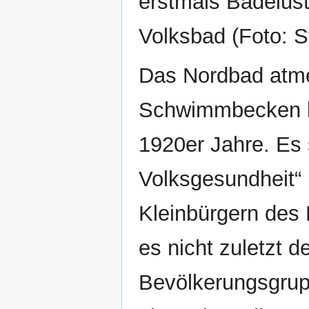
erstmals Badelust
Volksbad (Foto: St
Das Nordbad atme
Schwimmbecken be
1920er Jahre. Es 
Volksgesundheit“ 
Kleinbürgern des 
es nicht zuletzt d
Bevölkerungsgru