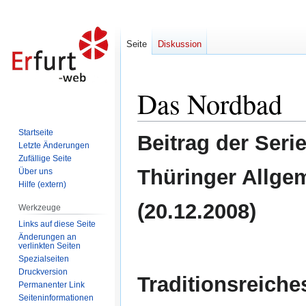
Seite
Diskussion
Das Nordbad
Zur
Zur
Navigation
Suche
springen
springen
Startseite
Beitrag der Seri
Letzte Änderungen
Zufällige Seite
Thüringer Allge
Über uns
Hilfe (extern)
(20.12.2008)
Werkzeuge
Links auf diese Seite
Änderungen an
verlinkten Seiten
Spezialseiten
Druckversion
Traditionsreiche
Permanenter Link
Seiten­informationen