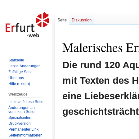
Seite
Diskussion
Malerisches Er
Zur
Zur
Navigation
Suche
springen
springen
Startseite
Die rund 120 Aqu
Letzte Änderungen
Zufällige Seite
mit Texten des Hi
Über uns
Hilfe (extern)
eine Liebeserklär
Werkzeuge
Links auf diese Seite
Änderungen an
geschichtsträch
verlinkten Seiten
Spezialseiten
Druckversion
Permanenter Link
Seiten­informationen